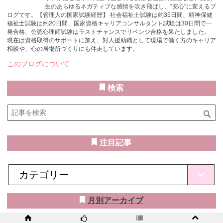
生のあらゆるネガティブな感情を吹き飛ばし、“安心”に変えるブ
ログです。 ​【管理人の国家試験経歴】 社会福祉士試験は約35日間、精神保健
福祉士試験は約20日間、国家資格キャリアコンサルタント試験は30日間で一
発合格、公認心理師試験はラストチャンスでリベンジ合格を果たしました。
現在は資格取得のサポートに加え、対人援助職として現場で働く方のキャリア
相談や、心の居場所づくりにも伴走しています。
このブログについて
検索
注目記事
月別アーカイブ