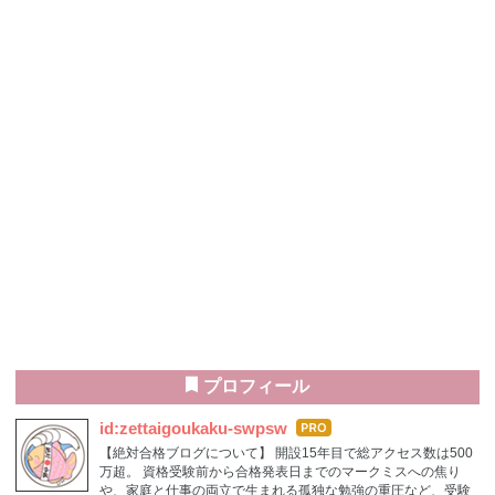
プロフィール
はて
id:zettaigoukaku-swpsw
なブ
​【絶対合格ブログについて】 開設15年目で総アクセス数は500
ログ
万超。 資格受験前から合格発表日までのマークミスへの焦り
Pro
や、家庭と仕事の両立で生まれる孤独な勉強の重圧など、受験